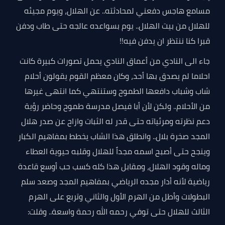
مسامع هاجس دفعني لمحادثته.. عن الهلال، ويوم مجيئه
للهلال من بيت الهلال.. يوم بسواعده عالجه حتى طاب ودفن
قبرا كنا ننتظر ان يدفن فيه!!
جاء الى النادي من أعماق النادي يحمل تصورات كبيرة كانت
احلاما لم يصدق بها أحد، وكان معظم القوم يقولون أحلام
شاب وشباب دافعها الطموح وستنتهي كما انتهى غيرها
من الأحلام.. ولكن لأن أبا فيصل مدرسة طموح وحاضر رؤية
دعم نظرته ومرئياته حتى قدر له الثبات وازاح عن صدر هلال
المجد صخرة بلال.. وانطلق هذا الشاب يخطط بمفاهيم الكبار
وينجح حتى أصبح اسمه مجداً للهلال وقلبه حيوية العطاء
وماله وقود الهلال، ومقابل هذا كله كسب حب أوسع قاعدة
رياضية لأنه أدار مجده الرياضي بمفاهيم المجد وصعد سلم
البطولات وأطل من الهرم الأول والثاني وتربع على الهرم
الثالث للهلال حتى توفي رحمه الله رحمة واسعة.. وقلت: