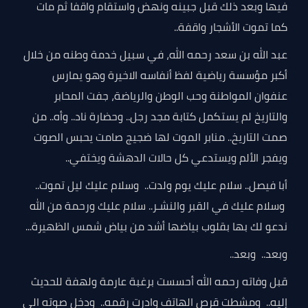
فيها وبعد ذلك قبل جبينه ونهض واستقام واقفا ثم مات
كما تموت الأشجار واقفة..
عبد الله بن سعد رحمه الله، في سبيل خدمة وطنه من خلال
أكبر مؤسسة رياضية لفظ أنفاسه الاخيرة وهو يمارس
عنفوان المواطنة وحب الوطن والرياضة، جفت المحابر
والتاريخ لم يستكمل كتابة مجد رجل.. وحضارة ناد.. وأه.. من
صمت التاريخ.. منابر الموت لها ضجيج صامت يحبس الصوت
ويفجر الألم ويستدعي كل حالات الدهشة ويختفي..
أبا فيصل.. سلام عليك يوم ولدت.. وسلام عليك ليل تموت..
وسلام عليك في القبر والنشـر.. سلام عليك ورحمة من الله
ندعو لك بها بقلوب بياضها أشد من بياض شمس الظهيرة...
وبعد.. وبعد..
قبل وفاته رحمه الله أحسست برغبة عارمة ولهفة للحديث
إليه.. ومشطت قرص الهاتف وادرت رقمه.. ودخل صوته الى